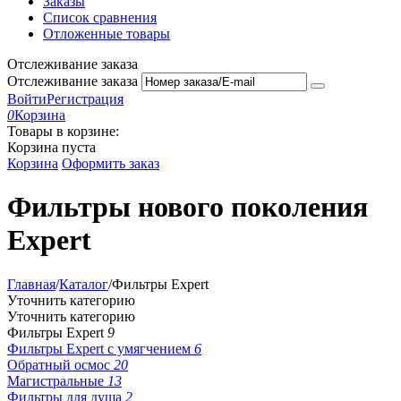
Заказы
Список сравнения
Отложенные товары
Отслеживание заказа
Отслеживание заказа
Войти
Регистрация
0
Корзина
Товары в корзине:
Корзина пуста
Корзина
Оформить заказ
Фильтры нового поколения
Expert
Главная
/
Каталог
/
Фильтры Expert
Уточнить категорию
Уточнить категорию
Фильтры Expert
9
Фильтры Expert с умягчением
6
Обратный осмос
20
Магистральные
13
Фильтры для душа
2