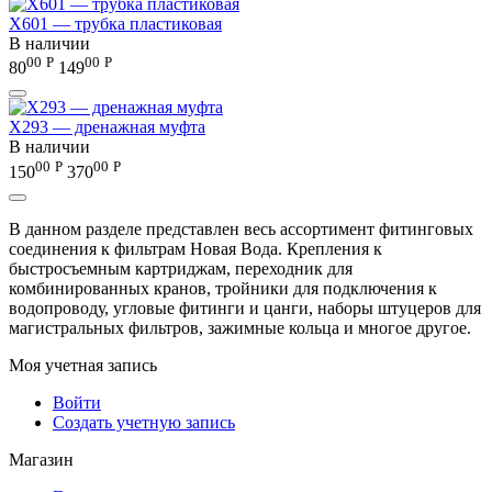
X601 — трубка пластиковая
В наличии
00
Р
00
Р
80
149
X293 — дренажная муфта
В наличии
00
Р
00
Р
150
370
В данном разделе представлен весь ассортимент фитинговых
соединения к фильтрам Новая Вода. Крепления к
быстросъемным картриджам, переходник для
комбинированных кранов, тройники для подключения к
водопроводу, угловые фитинги и цанги, наборы штуцеров для
магистральных фильтров, зажимные кольца и многое другое.
Моя учетная запись
Войти
Создать учетную запись
Магазин