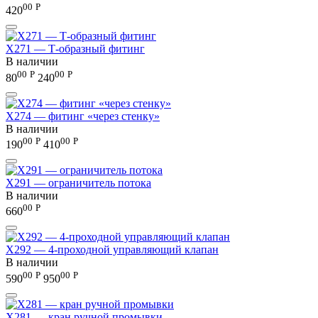
00
Р
420
X271 — Т-образный фитинг
В наличии
00
Р
00
Р
80
240
X274 — фитинг «через стенку»
В наличии
00
Р
00
Р
190
410
X291 — ограничитель потока
В наличии
00
Р
660
X292 — 4-проходной управляющий клапан
В наличии
00
Р
00
Р
590
950
X281 — кран ручной промывки