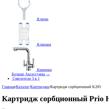
Ключи
Клапана
Краники
Больше Аксессуары
→
Смесители 3 в 1
Главная
/
Каталог
/
Картриджи
/
Картридж сорбционный K205
Картридж сорбционный Prio Н