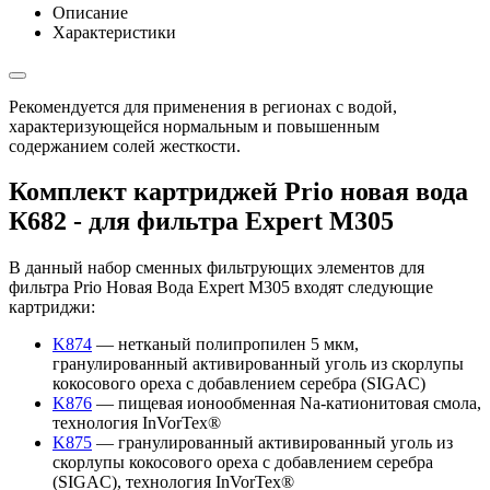
Описание
Характеристики
Рекомендуется для применения в регионах с водой,
характеризующейся нормальным и повышенным
содержанием солей жесткости.
Комплект картриджей Prio новая вода
К682 - для фильтра Expert M305
В данный набор сменных фильтрующих элементов для
фильтра Prio Новая Вода Expert M305 входят следующие
картриджи:
K874
— нетканый полипропилен 5 мкм,
гранулированный активированный уголь из скорлупы
кокосового ореха с добавлением серебра (SIGAC)
K876
— пищевая ионообменная Na-катионитовая смола,
технология InVorTex®
K875
— гранулированный активированный уголь из
скорлупы кокосового ореха с добавлением серебра
(SIGAC), технология InVorTex®