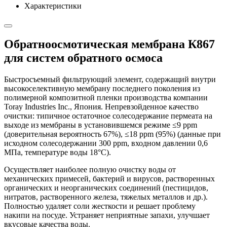
Характеристики
Обратноосмотическая мембрана К867
для систем обратного осмоса
Быстросъемный фильтрующий элемент, содержащий внутри
высокоселективную мембрану последнего поколения из
полимерной композитной пленки производства компании
Toray Industries Inc., Япония. Непревзойденное качество
очистки: типичное остаточное солесодержание пермеата на
выходе из мембраны в установившемся режиме ≤9 ppm
(доверительная вероятность 67%), ≤18 ppm (95%) (данные при
исходном солесодержании 300 ppm, входном давлении 0,6
МПа, температуре воды 18°С).
Осуществляет наиболее полную очистку воды от
механических примесей, бактерий и вирусов, растворенных
органических и неорганических соединений (пестицидов,
нитратов, растворенного железа, тяжелых металлов и др.).
Полностью удаляет соли жесткости и решает проблему
накипи на посуде. Устраняет неприятные запахи, улучшает
вкусовые качества воды.