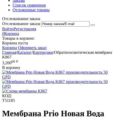
Заказы
Список сравнения
Отложенные товары
Отслеживание заказа
Отслеживание заказа
Войти
Регистрация
0
Корзина
Товары в корзине:
Корзина пуста
Корзина
Оформить заказ
Главная
/
Каталог
/
Картриджи
/
Обратноосмотическая мембрана
K867
00
Р
3,200
В корзину
КОД:
T51185
Мембрана Prio Новая Вода