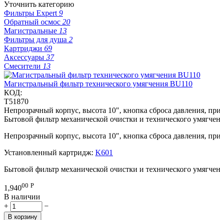
Уточнить категорию
Фильтры Expert
9
Обратный осмос
20
Магистральные
13
Фильтры для душа
2
Картриджи
69
Аксессуары
37
Смесители
13
Магистральный фильтр технического умягчения BU110
КОД:
T51870
Непрозрачный корпус, высота 10", кнопка сброса давления, 
Бытовой фильтр механической очистки и технического умягчен
Непрозрачный корпус, высота 10", кнопка сброса давления, п
Установленный картридж:
K601
Бытовой фильтр механической очистки и технического умягчен
00
Р
1,940
В наличии
+
−
В корзину