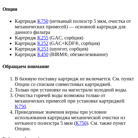
Опции
Картридж
K750
(нетканый полиэстр 5 мкм, очистка от
механических примесей) — основной картридж для
данного фильтра
Картридж
K255
(GAC, сорбция)
Картридж
K252
(GAC+KDF®, сорбция)
Картридж
K253
(шунгит, сорбция)
Картридж
K450
(BIRM®, обезжелезивание)
Обращаем внимание
В базовую поставку картридж не включается. См. пункт
Опции со списком совместимых картриджей.
Только при установке на магистрали холодной воды.
Очистка горячей воды возможна только от
механических примесей при установке картриджей
K750
.
Приведенные значения верны при условии
использования картриджа механической очистки из
нетканого полиэстра 5 мкм (
K750
). См. также пункт
Опции.