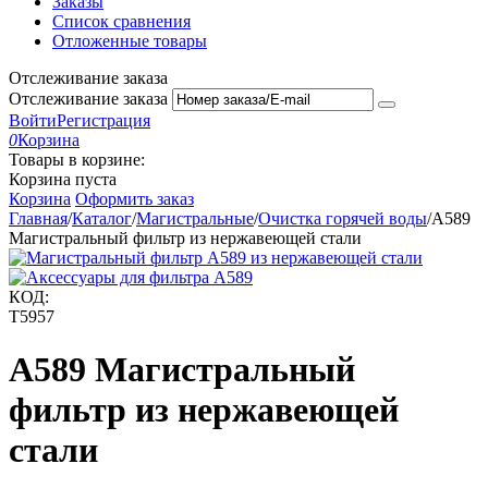
Заказы
Список сравнения
Отложенные товары
Отслеживание заказа
Отслеживание заказа
Войти
Регистрация
0
Корзина
Товары в корзине:
Корзина пуста
Корзина
Оформить заказ
Главная
/
Каталог
/
Магистральные
/
Очистка горячей воды
/
A589
Магистральный фильтр из нержавеющей стали
КОД:
T5957
A589 Магистральный
фильтр из нержавеющей
стали