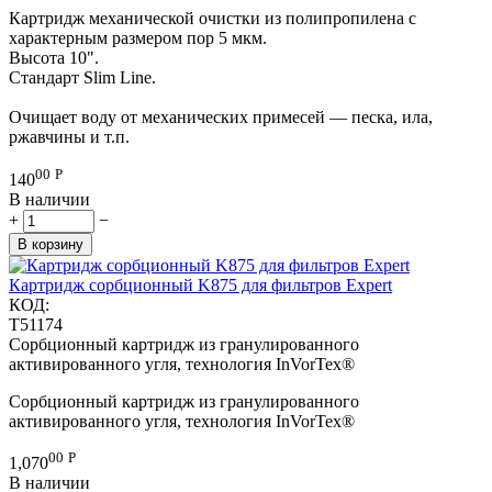
Картридж механической очистки из полипропилена с
характерным размером пор 5 мкм.
Высота 10".
Стандарт Slim Line.
Очищает воду от механических примесей — песка, ила,
ржавчины и т.п.
00
Р
140
В наличии
+
−
В корзину
Картридж сорбционный K875 для фильтров Expert
КОД:
T51174
Сорбционный картридж из гранулированного
активированного угля, технология InVorTex®
Сорбционный картридж из гранулированного
активированного угля, технология InVorTex®
00
Р
1,070
В наличии