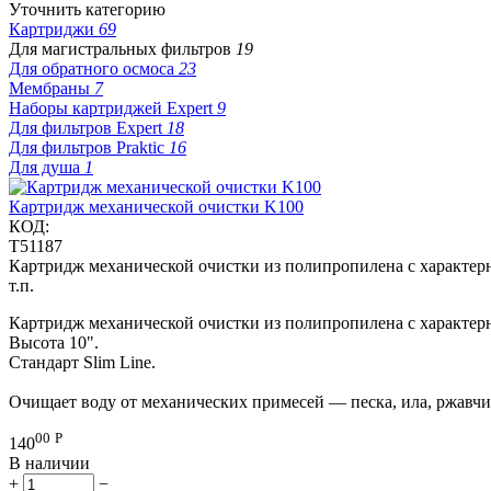
Уточнить категорию
Картриджи
69
Для магистральных фильтров
19
Для обратного осмоса
23
Мембраны
7
Наборы картриджей Expert
9
Для фильтров Expert
18
Для фильтров Praktic
16
Для душа
1
Картридж механической очистки K100
КОД:
T51187
Картридж механической очистки из полипропилена с характерн
т.п.
Картридж механической очистки из полипропилена с характер
Высота 10".
Стандарт Slim Line.
Очищает воду от механических примесей — песка, ила, ржавчи
00
Р
140
В наличии
+
−